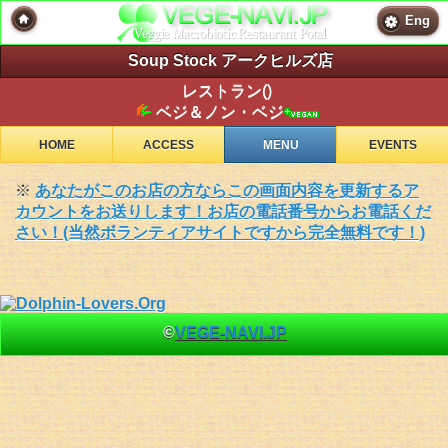
Eng
Soup Stock アークヒルズ店
レストラン()
ベジ＆ノン・ベジ
HOME
ACCESS
MENU
EVENTS
※
あなたがこのお店の方ならこの画面内容を更新するア
カウントをお送りします！お店の電話番号からお電話くだ
さい！(当然ボランティアサイトですから完全無料です！)
©
VEGE-NAVI.JP