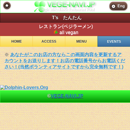
Eng
T’s たんたん
レストラン(ベジラーメン)
all vegan
HOME
ACCESS
MENU
EVENTS
※
あなたがこのお店の方ならこの画面内容を更新するア
カウントをお送りします！お店の電話番号からお電話くだ
さい！(当然ボランティアサイトですから完全無料です！)
©
VEGE-NAVI.JP