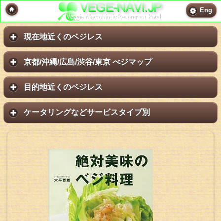
Eng
現在地近くのベジレス
京都/沖縄/広島/渋谷/東京 べジマップ
目的地近くのベジレス
ケータリングなどサービスタイプ別