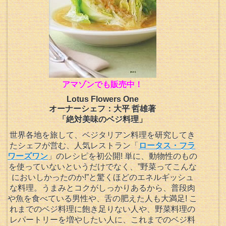
アマゾンでも販売中！
Lotus Flowers One
オーナーシェフ：大平 哲雄著
「絶対美味のベジ料理」
世界各地を旅して、ベジタリアン料理を研究してき
たシェフが営む、人気レストラン「
ロータス・フラ
ワーズワン
」のレシピを初公開! 単に、動物性のもの
を使っていないというだけでなく、”野菜ってこんな
においしかったのか!”と驚くほどのエネルギッシュ
な料理。うまみとコクがしっかりあるから、普段肉
や魚を食べている男性や、舌の肥えた人も大満足! こ
れまでのベジ料理に飽き足りない人や、野菜料理の
レパートリーを増やしたい人に、これまでのベジ料