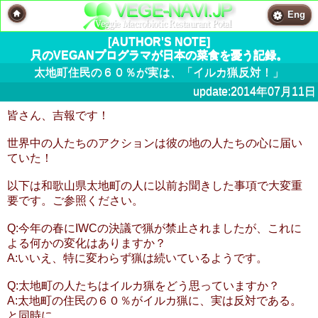
Eng
[AUTHOR'S NOTE]
只のVEGANプログラマが日本の菜食を憂う記録。
太地町住民の６０％が実は、「イルカ猟反対！」
update:2014年07月11日
皆さん、吉報です！
世界中の人たちのアクションは彼の地の人たちの心に届い
ていた！
以下は和歌山県太地町の人に以前お聞きした事項で大変重
要です。ご参照ください。
Q:今年の春にIWCの決議で猟が禁止されましたが、これに
よる何かの変化はありますか？
A:いいえ、特に変わらず猟は続いているようです。
Q:太地町の人たちはイルカ猟をどう思っていますか？
A:太地町の住民の６０％がイルカ猟に、実は反対である。
と同時に、