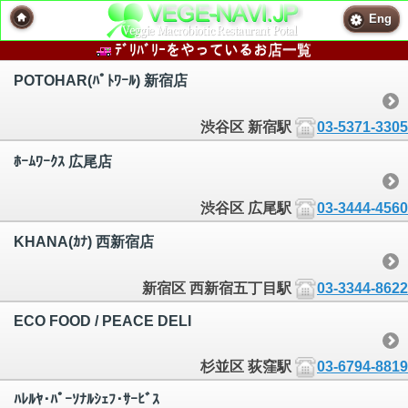
Eng
ﾃﾞﾘﾊﾞﾘｰをやっているお店一覧
POTOHAR(ﾊﾟﾄﾜｰﾙ) 新宿店
渋谷区 新宿駅
03-5371-3305
ﾎｰﾑﾜｰｸｽ 広尾店
渋谷区 広尾駅
03-3444-4560
KHANA(ｶﾅ) 西新宿店
新宿区 西新宿五丁目駅
03-3344-8622
ECO FOOD / PEACE DELI
杉並区 荻窪駅
03-6794-8819
ﾊﾚﾙﾔ･ﾊﾟｰｿﾅﾙｼｪﾌ･ｻｰﾋﾞｽ