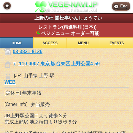
Eng
上野の杜 韻松亭いんしょうてい
レストラン(精進料理(日本))
ベジメニュー オーダー可能
HOME
ACCESS
MENU
EVENTS
03-3821-8126
〒:110-0007 東京都 台東区 上野公園4-59
[JR] 山手線 上野 駅
WEB
[定休日] 年末年始
[Other Info] 弁当販売
JR上野駅公園口より徒歩３分
京成上野駅 池之端口より徒歩５分