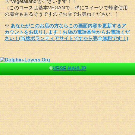
ス”Vegetaliano”がございます！！
（このコースは基本VEGANで、稀にスイーツで蜂蜜使用
の場合もあるそうですのでお店でお尋ねください。）
※
あなたがこのお店の方ならこの画面内容を更新するア
カウントをお送りします！お店の電話番号からお電話くだ
さい！(当然ボランティアサイトですから完全無料です！)
©
VEGE-NAVI.JP