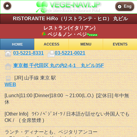
Eng
RISTORANTE HiRo（リストランテ・ヒロ） 丸ビル
レストラン(イタリアン)
ベジ＆ノン・ベジ
HOME
ACCESS
MENU
EVENTS
03-5221-8331
03-5221-0021
東京都 千代田区 丸の内2-4-1 丸ビル35F
[JR] 山手線 東京 駅
WEB
[Lunch]11:00 [Dinner]18:00 ~ 21:00(L.O.) [定休日] 年中無
休
[Other Info] ﾜｲﾝ / ﾍﾞｼﾞｽｲｰﾂ / 日本語が話せない外国人でも
OK / ( 全席禁煙 )
ランチ・ディナーとも、ベジタリアンコー