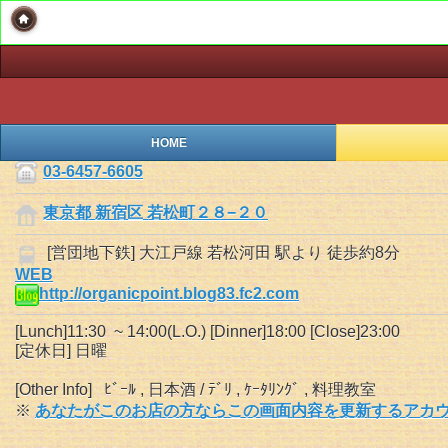
HOME
03-6457-6605
東京都 新宿区 若松町２８−２０
[営団地下鉄] 大江戸線 若松河田 駅より 徒歩約8分
WEB
http://organicpoint.blog83.fc2.com
[Lunch]11:30 ~ 14:00(L.O.) [Dinner]18:00 [Close]23:00
[定休日] 日曜
[Other Info] ﾋﾞｰﾙ , 日本酒 / ﾃﾞﾘ , ｹｰﾀﾘﾝｸﾞ , 料理教室
※
あなたがこのお店の方ならこの画面内容を更新するアカウ