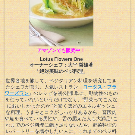
アマゾンでも販売中！
Lotus Flowers One
オーナーシェフ：大平 哲雄著
「絶対美味のベジ料理」
世界各地を旅して、ベジタリアン料理を研究してき
たシェフが営む、人気レストラン「
ロータス・フラ
ワーズワン
」のレシピを初公開! 単に、動物性のもの
を使っていないというだけでなく、”野菜ってこんな
においしかったのか!”と驚くほどのエネルギッシュ
な料理。うまみとコクがしっかりあるから、普段肉
や魚を食べている男性や、舌の肥えた人も大満足! こ
れまでのベジ料理に飽き足りない人や、野菜料理の
レパートリーを増やしたい人に、これまでのベジ料