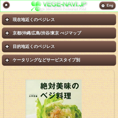
Eng
現在地近くのベジレス
京都/沖縄/広島/渋谷/東京 べジマップ
目的地近くのベジレス
ケータリングなどサービスタイプ別