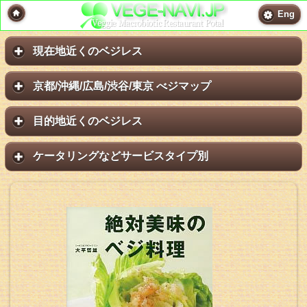
Eng
現在地近くのベジレス
京都/沖縄/広島/渋谷/東京 べジマップ
目的地近くのベジレス
ケータリングなどサービスタイプ別