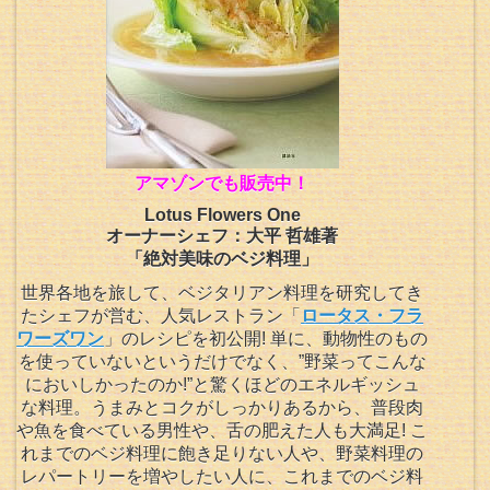
アマゾンでも販売中！
Lotus Flowers One
オーナーシェフ：大平 哲雄著
「絶対美味のベジ料理」
世界各地を旅して、ベジタリアン料理を研究してき
たシェフが営む、人気レストラン「
ロータス・フラ
ワーズワン
」のレシピを初公開! 単に、動物性のもの
を使っていないというだけでなく、”野菜ってこんな
においしかったのか!”と驚くほどのエネルギッシュ
な料理。うまみとコクがしっかりあるから、普段肉
や魚を食べている男性や、舌の肥えた人も大満足! こ
れまでのベジ料理に飽き足りない人や、野菜料理の
レパートリーを増やしたい人に、これまでのベジ料